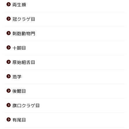
両生類
冠クラゲ目
刺胞動物門
十脚目
原始紐舌目
地学
後鰓目
旗口クラゲ目
有尾目