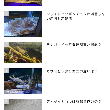
6
シライトイソギンチャクが活着しな
い原因と対処法
7
テナガエビって混泳飼育が可能？
8
ガザミとワタリガニの違いは？
9
アオダイショウは縁起が良いの？