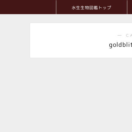
水生生物図鑑トップ
― C
goldbl