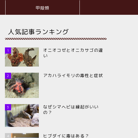
甲殻類
人気記事ランキング
オニオコゼとオニカサゴの違
1
い
アカハライモリの毒性と症状
2
なぜシマヘビは縁起がいい
3
の？
ヒブダイに毒はある？
4