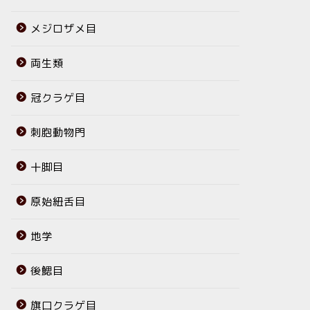
メジロザメ目
両生類
冠クラゲ目
刺胞動物門
十脚目
原始紐舌目
地学
後鰓目
旗口クラゲ目