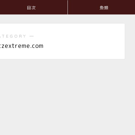
目次
魚類
ATEGORY ―
itzextreme.com