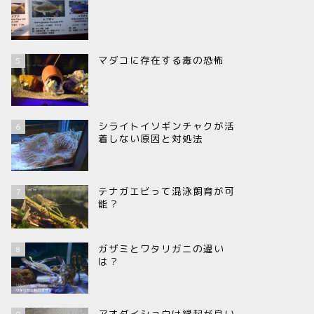
マダコに存在する毒の恐怖
5
シライトイソギンチャクが活
6
着しない原因と対処法
テナガエビって混泳飼育が可
7
能？
ガザミとワタリガニの違い
8
は？
アオダイショウは縁起が良い