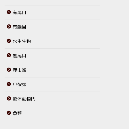
有尾目
有鱗目
水生生物
無尾目
爬虫類
甲殻類
軟体動物門
魚類